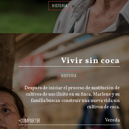
HISTORIA
Vivir sin coca
HISTORIA
Después de iniciar el proceso de sustitución de
cultivos de uso ilícito en su finca, Marlene y su
familia buscan construir una nueva vida sin
cultivos de coca.
+COMPARTIR
Vereda