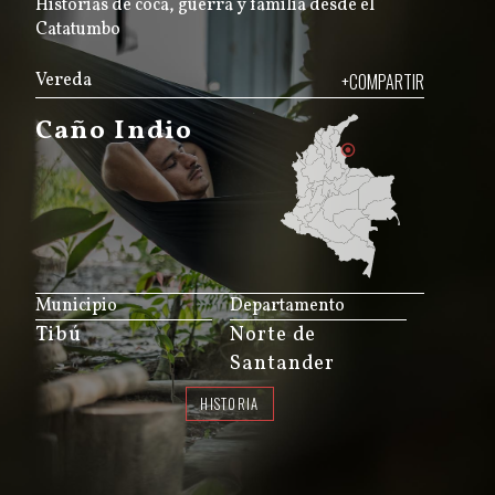
Historias de coca, guerra y familia desde el
Catatumbo
Vereda
+COMPARTIR
Caño Indio
JS map by amCharts
Municipio
Departamento
Tibú
Norte de
Santander
HISTORIA