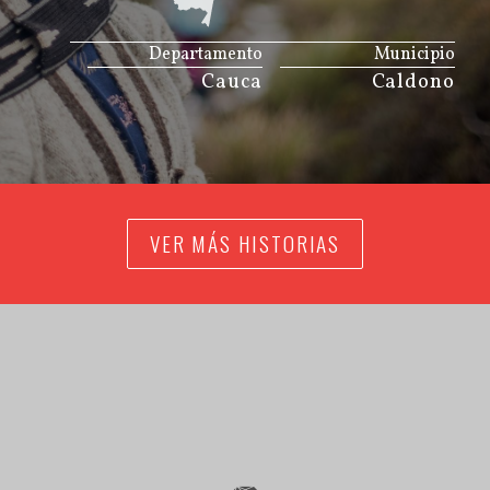
JS map by amCharts
Departamento
Municipio
Cauca
Caldono