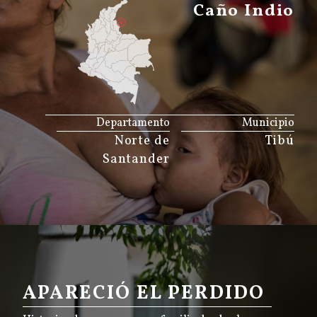
Caño Indio
JS map by amCharts
Departamento
Municipio
Norte de
Tibú
Santander
APARECIÓ EL PERDIDO