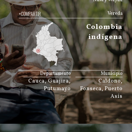
+COMPARTIR
Vereda
Colombia
indígena
JS map by amCharts
Departamento
Municipio
Cauca, Guajira,
Caldono,
Putumayo
Fonseca, Puerto
Asís