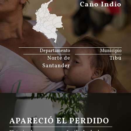
Caño Indio
JS map by amCharts
Departamento
Municipio
Norte de
Tibú
Santander
APARECIÓ EL PERDIDO