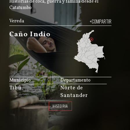
Historias de coca, guerra y familia desde el
Catatumbo
Vereda
+COMPARTIR
Caño Indio
JS map by amCharts
Municipio
Departamento
Tibú
Norte de
Santander
HISTORIA