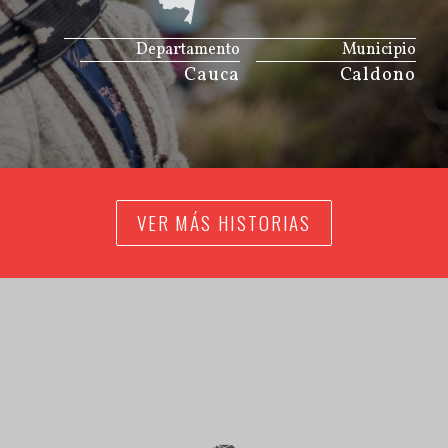
JS map by amCharts
Departamento
Municipio
Cauca
Caldono