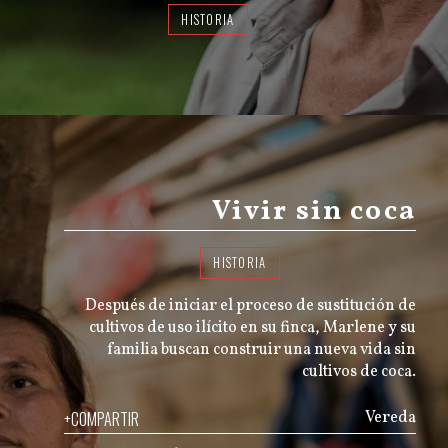
HISTORIA
Vivir sin coca
HISTORIA
Después de iniciar el proceso de sustitución de
cultivos de uso ilícito en su finca, Marlene y su
familia buscan construir una nueva vida sin
cultivos de coca.
+COMPARTIR
Vereda