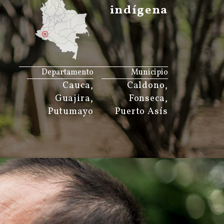
indígena
JS map by amCharts
Departamento
Municipio
Cauca,
Caldono,
Guajira,
Fonseca,
Putumayo
Puerto Asís