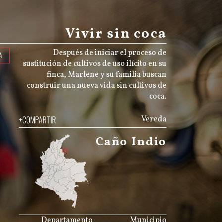
Vivir sin coca
Después de iniciar el proceso de
A
sustitución de cultivos de uso ilícito en su
finca, Marlene y su familia buscan
construir una nueva vida sin cultivos de
coca.
+COMPARTIR
Vereda
Caño Indio
JS map by amCharts
Departamento
Municipio