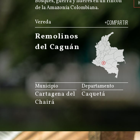
Bosques, guerra y líderes en un rincón
de la Amazonía Colombiana.
Vereda
+COMPARTIR
Remolinos
del Caguán
JS map by amCharts
Municipio
Departamento
Cartagena del
Caquetá
Chairá