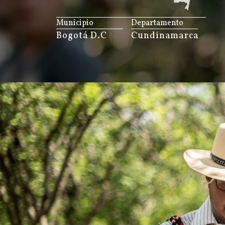
JS map by amCharts
Municipio
Departamento
Bogotá D.C
Cundinamarca