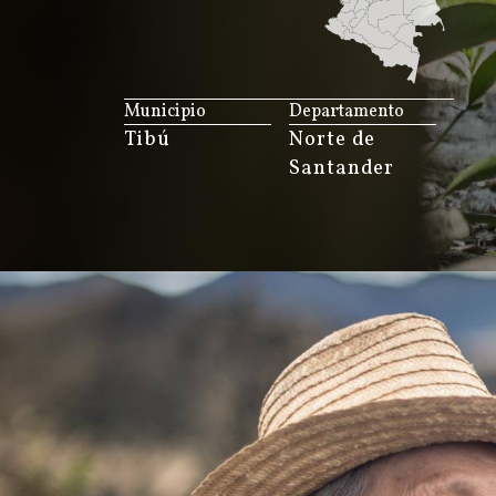
JS map by amCharts
Municipio
Departamento
Tibú
Norte de
Santander