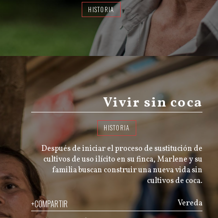
HISTORIA
Vivir sin coca
HISTORIA
Después de iniciar el proceso de sustitución de
cultivos de uso ilícito en su finca, Marlene y su
familia buscan construir una nueva vida sin
cultivos de coca.
+COMPARTIR
Vereda