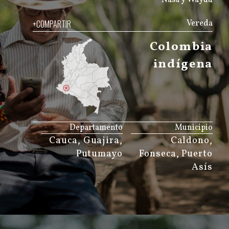
+COMPARTIR
Vereda
Colombia
indígena
JS map by amCharts
Departamento
Municipio
Cauca, Guajira,
Caldono,
Putumayo
Fonseca, Puerto
Asís