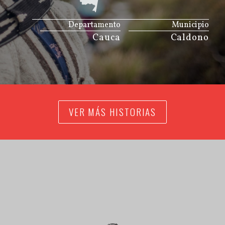
JS map by amCharts
Departamento
Municipio
Cauca
Caldono