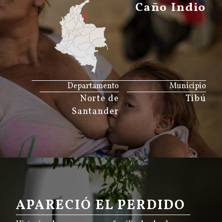
Caño Indio
JS map by amCharts
Departamento
Municipio
Norte de
Tibú
Santander
APARECIÓ EL PERDIDO