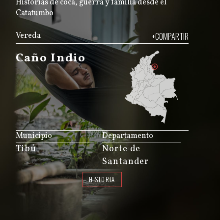
Historias de coca, guerra y familia desde el
Catatumbo
Vereda
+COMPARTIR
Caño Indio
JS map by amCharts
Municipio
Departamento
Tibú
Norte de
Santander
HISTORIA