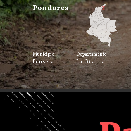
Pondores
JS map by amCharts
Municipio
Departamento
Fonseca
La Guajira