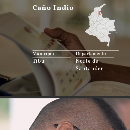
Caño Indio
JS map by amCharts
Municipio
Departamento
Tibú
Norte de
Santander