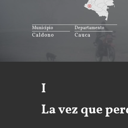
JS map by amCharts
Municipio
Departamento
Caldono
Cauca
I
La vez que per