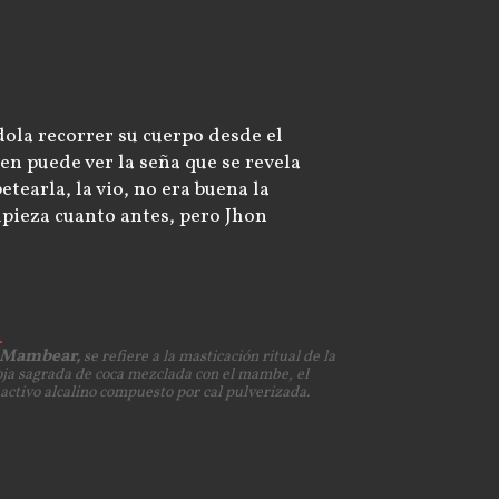
éndola recorrer su cuerpo desde el
ien puede ver la seña que se revela
tearla, la vio, no era buena la
impieza cuanto antes, pero Jhon
Mambear,
se refiere a la masticación ritual de la
ja sagrada de coca mezclada con el mambe, el
activo alcalino compuesto por cal pulverizada.