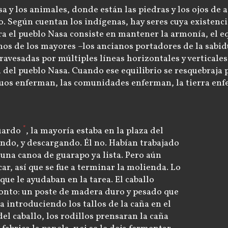
sa y los animales, donde están las piedras y los ojos de a
. Según cuentan los indígenas, hay seres cuya existenci
para el pueblo Nasa consiste en mantener la armonía, el 
s de los mayores –los ancianos portadores de la sabid
travesadas por múltiples líneas horizontales y verticale
ón del pueblo Nasa. Cuando ese equilibrio se resquebraja
os enferman, las comunidades enferman, la tierra enfer
*
guardo
, la mayoría estaba en la plaza del
do, y descargando. Él no. Habían trabajado
n una canoa de guarapo ya lista. Pero aún
r, así que se fue a terminar la molienda. Lo
ue le ayudaban en la tarea. El caballo
tonto: un poste de madera duro y pesado que
ba introduciendo los tallos de la caña en el
l caballo, los rodillos prensaran la caña