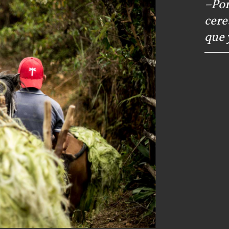
–Por
cere
que 