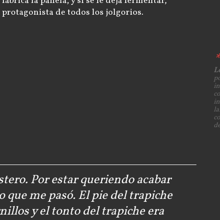
fabrica la panela, y si se le deja fermentar,
 protagonista de todos los jolgorios.
L
p
in
co
in
la
co
de
stero. Por estar queriendo acabar
o que me pasó. El pie del trapiche
illos y el tonto del trapiche era