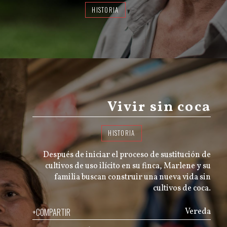
HISTORIA
Vivir sin coca
HISTORIA
Después de iniciar el proceso de sustitución de
cultivos de uso ilícito en su finca, Marlene y su
familia buscan construir una nueva vida sin
cultivos de coca.
+COMPARTIR
Vereda