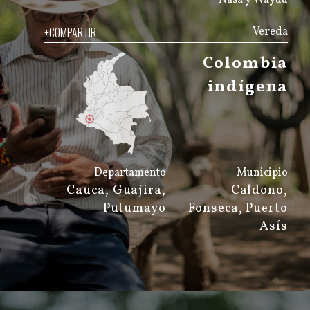
+COMPARTIR
Vereda
Colombia
indígena
JS map by amCharts
Departamento
Municipio
Cauca, Guajira,
Caldono,
Putumayo
Fonseca, Puerto
Asís