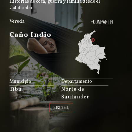
Historias de coca, guerra y familia desde el
Catatumbo
Vereda
+COMPARTIR
Caño Indio
JS map by amCharts
Municipio
Departamento
Tibú
Norte de
Santander
HISTORIA