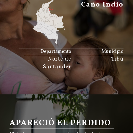
Caño Indio
JS map by amCharts
Departamento
Municipio
Norte de
Tibú
Santander
APARECIÓ EL PERDIDO