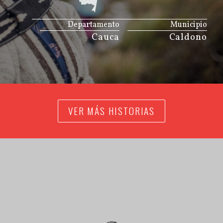
JS map by amCharts
Departamento
Municipio
Cauca
Caldono