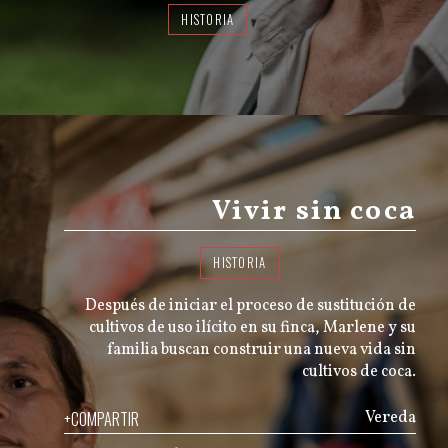
HISTORIA
Vivir sin coca
HISTORIA
Después de iniciar el proceso de sustitución de
cultivos de uso ilícito en su finca, Marlene y su
familia buscan construir una nueva vida sin
cultivos de coca.
+COMPARTIR
Vereda