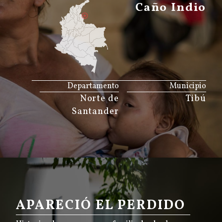
Caño Indio
JS map by amCharts
Departamento
Municipio
Norte de
Tibú
Santander
APARECIÓ EL PERDIDO