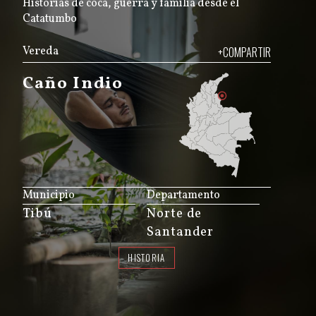
Historias de coca, guerra y familia desde el
Catatumbo
Vereda
+COMPARTIR
Caño Indio
JS map by amCharts
Municipio
Departamento
Tibú
Norte de
Santander
HISTORIA