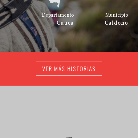
JS map by amCharts
Departamento
Municipio
Cauca
Caldono