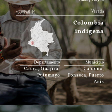
+COMPARTIR
Vereda
Colombia
indígena
JS map by amCharts
Departamento
Municipio
Cauca, Guajira,
Caldono,
Putumayo
Fonseca, Puerto
Asís