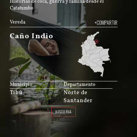
Historias de coca, guerra y familia desde el
Catatumbo
Vereda
+COMPARTIR
Caño Indio
JS map by amCharts
Municipio
Departamento
Tibú
Norte de
Santander
HISTORIA