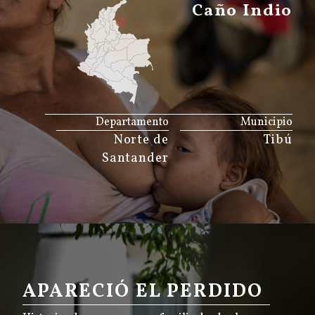
Caño Indio
JS map by amCharts
Departamento
Municipio
Norte de
Tibú
Santander
APARECIÓ EL PERDIDO