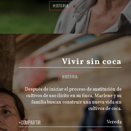
HISTORIA
Vivir sin coca
HISTORIA
Después de iniciar el proceso de sustitución de
cultivos de uso ilícito en su finca, Marlene y su
familia buscan construir una nueva vida sin
cultivos de coca.
+COMPARTIR
Vereda