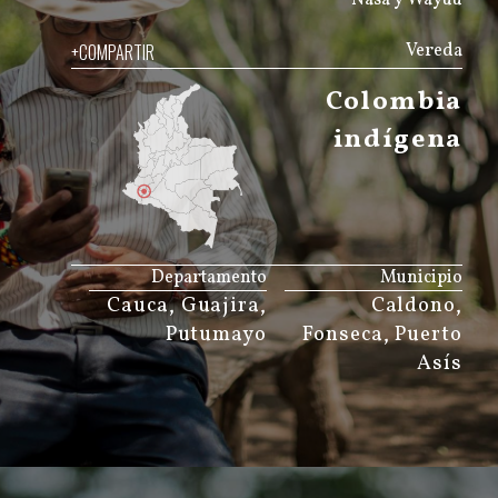
+COMPARTIR
Vereda
Colombia
indígena
JS map by amCharts
Departamento
Municipio
Cauca, Guajira,
Caldono,
Putumayo
Fonseca, Puerto
Asís