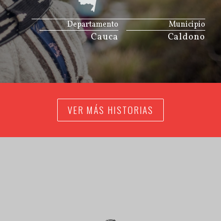
JS map by amCharts
Departamento
Municipio
Cauca
Caldono