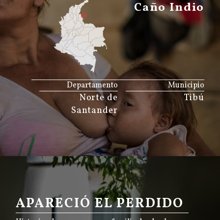
Caño Indio
JS map by amCharts
Departamento
Municipio
Norte de
Tibú
Santander
APARECIÓ EL PERDIDO