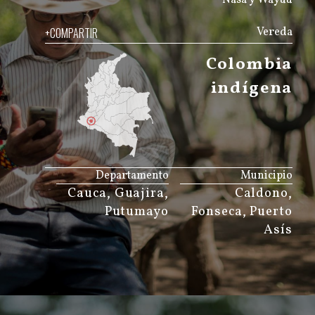
+COMPARTIR
Vereda
Colombia
indígena
JS map by amCharts
Departamento
Municipio
Cauca, Guajira,
Caldono,
Putumayo
Fonseca, Puerto
Asís