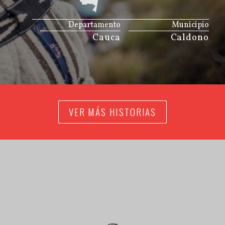
JS map by amCharts
Departamento
Municipio
Cauca
Caldono