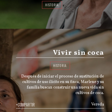
HISTORIA
Vivir sin coca
HISTORIA
Después de iniciar el proceso de sustitución de
cultivos de uso ilícito en su finca, Marlene y su
familia buscan construir una nueva vida sin
cultivos de coca.
+COMPARTIR
Vereda