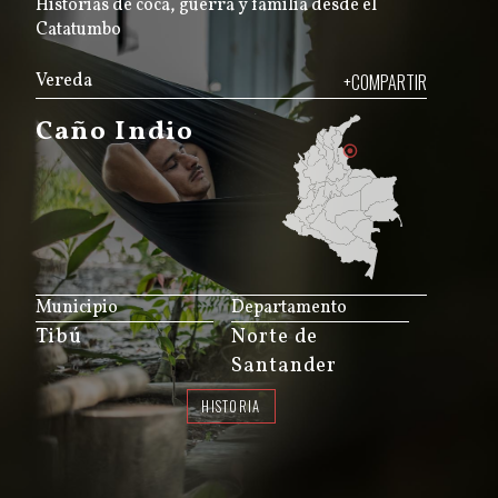
Historias de coca, guerra y familia desde el
Catatumbo
Vereda
+COMPARTIR
Caño Indio
JS map by amCharts
Municipio
Departamento
Tibú
Norte de
Santander
HISTORIA