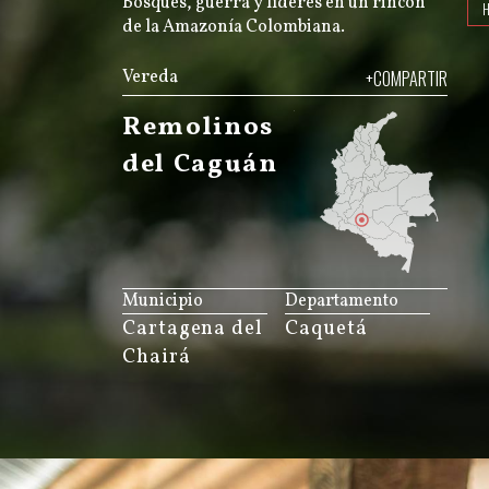
Bosques, guerra y líderes en un rincón
de la Amazonía Colombiana.
Vereda
+COMPARTIR
Remolinos
del Caguán
JS map by amCharts
Municipio
Departamento
Cartagena del
Caquetá
Chairá