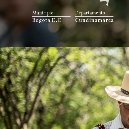
JS map by amCharts
Municipio
Departamento
Bogotá D.C
Cundinamarca