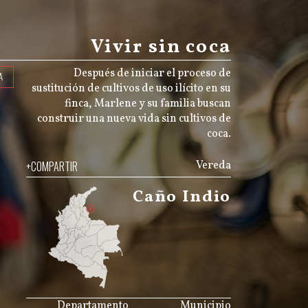
Vivir sin coca
Después de iniciar el proceso de
A
sustitución de cultivos de uso ilícito en su
finca, Marlene y su familia buscan
construir una nueva vida sin cultivos de
coca.
+COMPARTIR
Vereda
Caño Indio
JS map by amCharts
Departamento
Municipio