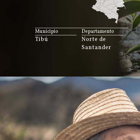
JS map by amCharts
Municipio
Departamento
Tibú
Norte de
Santander