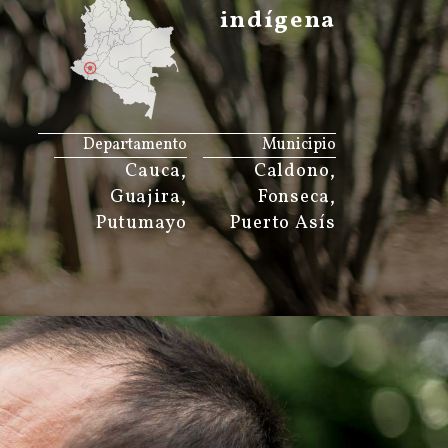
indígena
JS map by amCharts
Departamento
Municipio
Cauca,
Caldono,
Guajira,
Fonseca,
Putumayo
Puerto Asís