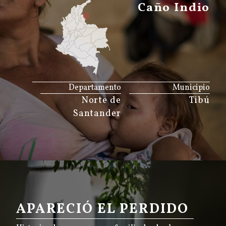
Caño Indio
JS map by amCharts
Departamento
Municipio
Norte de
Tibú
Santander
APARECIÓ EL PERDIDO