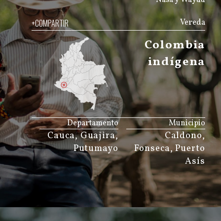
+COMPARTIR
Vereda
Colombia
indígena
JS map by amCharts
Departamento
Municipio
Cauca, Guajira,
Caldono,
Putumayo
Fonseca, Puerto
Asís