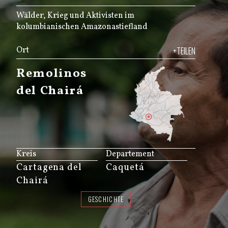
Wälder, Krieg und Aktivisten im
kolumbianischen Amazonastiefland
Ort
+TEILEN
Remolinos
del Chairá
JS map by amCharts
Kreis
Departement
Cartagena del
Caquetá
Chairá
GESCHICHTE