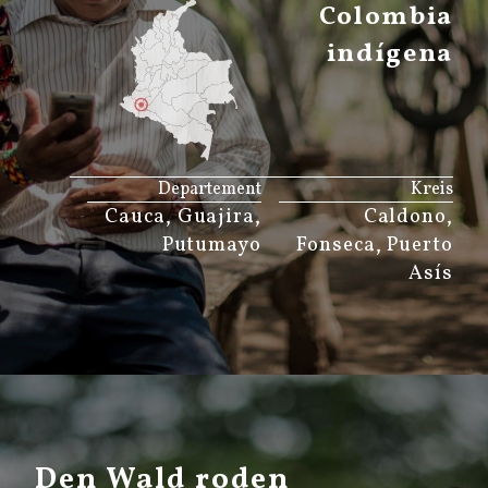
Colombia
indígena
JS map by amCharts
Departement
Kreis
Cauca, Guajira,
Caldono,
Putumayo
Fonseca, Puerto
Asís
Den Wald roden