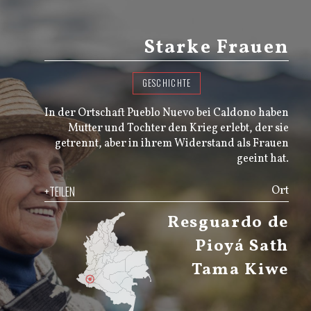
Starke Frauen
GESCHICHTE
In der Ortschaft Pueblo Nuevo bei Caldono haben
Mutter und Tochter den Krieg erlebt, der sie
getrennt, aber in ihrem Widerstand als Frauen
geeint hat.
+TEILEN
Ort
Resguardo de
Pioyá Sath
Tama Kiwe
JS map by amCharts