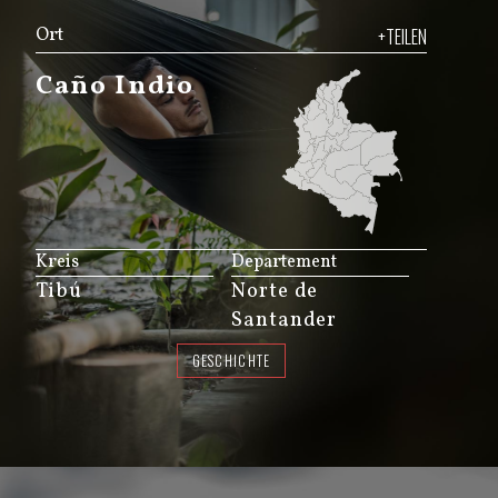
Ort
+TEILEN
Caño Indio
JS map by amCharts
Kreis
Departement
Tibú
Norte de
Santander
GESCHICHTE