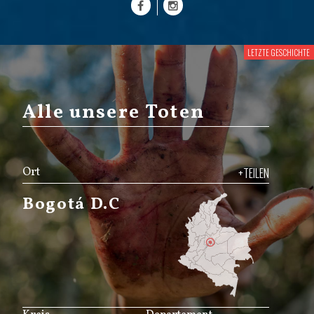
Alle unsere Toten
Ort
+TEILEN
Bogotá D.C
JS map by amCharts